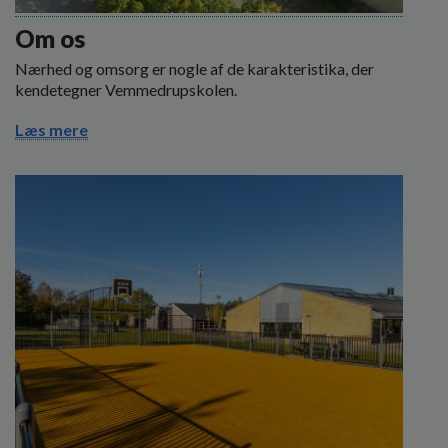
o
l
Om os
d
Nærhed og omsorg er nogle af de karakteristika, der
e
kendetegner Vemmedrupskolen.
t
Læs mere