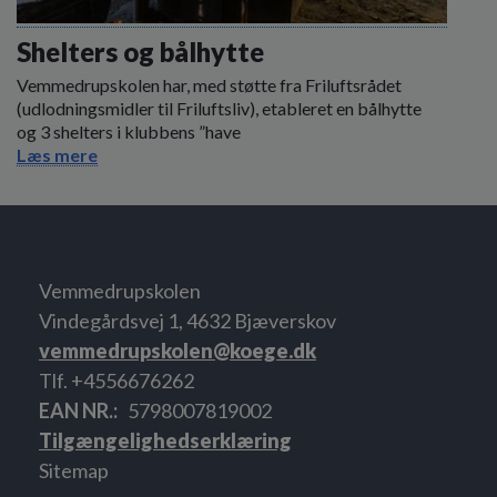
Shelters og bålhytte
Vemmedrupskolen har, med støtte fra Friluftsrådet
(udlodningsmidler til Friluftsliv), etableret en bålhytte
og 3 shelters i klubbens ”have
Læs mere
Vemmedrupskolen
Vindegårdsvej 1, 4632 Bjæverskov
vemmedrupskolen@koege.dk
Tlf. +4556676262
EAN NR.
5798007819002
Tilgængelighedserklæring
Sitemap