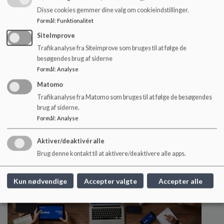
Disse cookies gemmer dine valg om cookieindstillinger.
Kontakt os
Formål
:
Funktionalitet
SiteImprove
Skolens kontor og hovednummer: tlf. 5667 6262
Trafikanalyse fra Siteimprove som bruges til at følge de
Vemmedrupskolen@koege.dk
besøgendes brug af siderne
Formål
:
Analyse
Læs mere
Matomo
Trafikanalyse fra Matomo som bruges til at følge de besøgendes
brug af siderne.
Formål
:
Analyse
Aktiver/deaktivér alle
Brug denne kontakt til at aktivere/deaktivere alle apps.
Kun nødvendige
Accepter valgte
Accepter alle